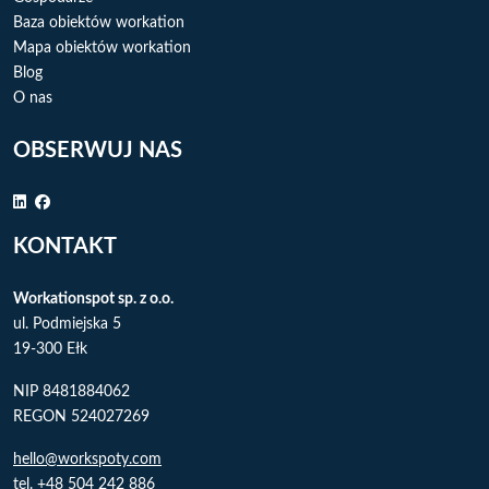
Baza obiektów workation
Mapa obiektów workation
Blog
O nas
OBSERWUJ NAS
KONTAKT
Workationspot sp. z o.o.
ul. Podmiejska 5
19-300 Ełk
NIP 8481884062
REGON 524027269
hello@workspoty.com
tel. +48 504 242 886