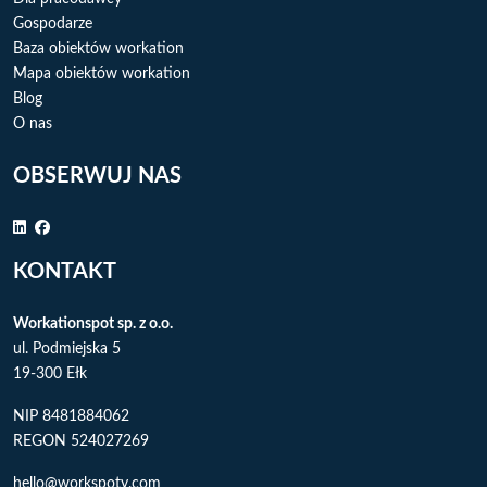
Gospodarze
Baza obiektów workation
Mapa obiektów workation
Blog
O nas
OBSERWUJ NAS
KONTAKT
Workationspot sp. z o.o.
ul. Podmiejska 5
19-300 Ełk
NIP 8481884062
REGON 524027269
hello@workspoty.com