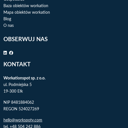
Baza obiektów workation
Mapa obiektów workation
Blog
O nas
OBSERWUJ NAS
KONTAKT
Workationspot sp. z o.o.
ul. Podmiejska 5
19-300 Ełk
NIP 8481884062
REGON 524027269
hello@workspoty.com
tel. +48 504 242 886