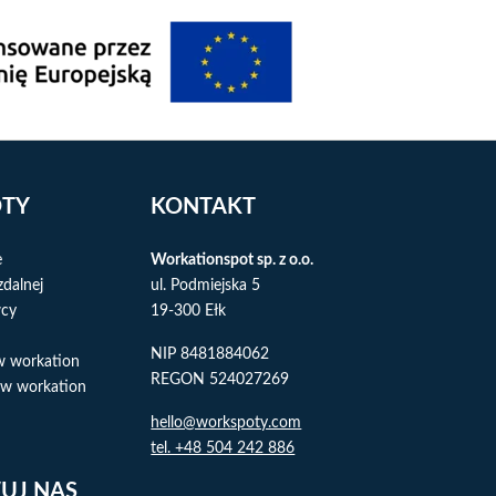
ÓTY
KONTAKT
e
Workationspot sp. z o.o.
zdalnej
ul. Podmiejska 5
wcy
19-300 Ełk
NIP 8481884062
w workation
REGON 524027269
w workation
hello@workspoty.com
tel. +48 504 242 886
UJ NAS