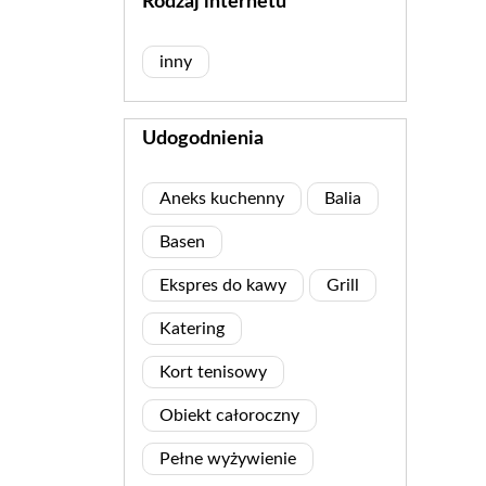
Rodzaj internetu
inny
Udogodnienia
Aneks kuchenny
Balia
Basen
Ekspres do kawy
Grill
Katering
Kort tenisowy
Obiekt całoroczny
Pełne wyżywienie