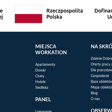
MIEJSCA
NA SKR
WORKATION
Zdalnie Dobr
Oferty pracy 
Apartamenty
Dla pracoda
Domki
Gospodarze
Chaty
Baza obiektó
Hotele
Mapa obiektó
Siedliska
Blog
PANEL
O nas
OBSERW
Logowanie