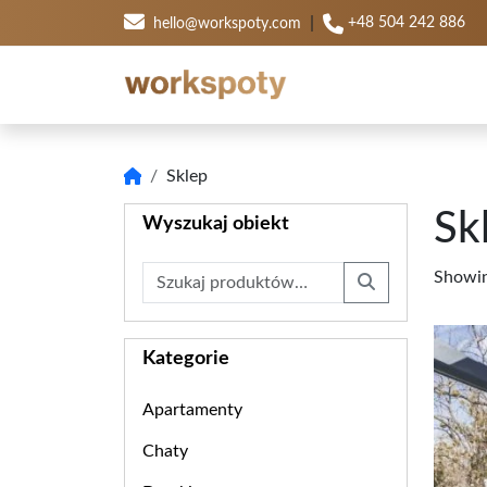
|
+48 504 242 886
hello@workspoty.com
Sklep
Sk
Wyszukaj obiekt
Szukaj:
Showing
Search
Kategorie
Apartamenty
Chaty