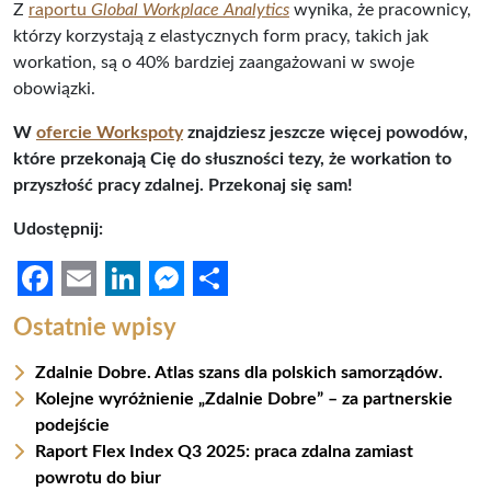
Z
raportu
Global Workplace Analytics
wynika, że pracownicy,
którzy korzystają z elastycznych form pracy, takich jak
workation, są o 40% bardziej zaangażowani w swoje
obowiązki.
W
ofercie Workspoty
znajdziesz jeszcze więcej powodów,
które przekonają Cię do słuszności tezy, że workation to
przyszłość pracy zdalnej. Przekonaj się sam!
Udostępnij:
F
E
L
M
S
Ostatnie wpisy
a
m
i
e
h
Zdalnie Dobre. Atlas szans dla polskich samorządów.
c
a
n
s
a
Kolejne wyróżnienie „Zdalnie Dobre” – za partnerskie
e
i
k
s
r
podejście
b
l
e
e
e
Raport Flex Index Q3 2025: praca zdalna zamiast
powrotu do biur
o
d
n