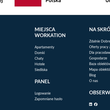
MIEJSCA
NA SKR
WORKATION
Zdalnie Dobr
Oferty pracy 
Apartamenty
Dla pracoda
Domki
Gospodarze
Chaty
Baza obiektó
Hotele
Mapa obiektó
Siedliska
Blog
PANEL
O nas
OBSERW
Logowanie
Zapomniane hasło