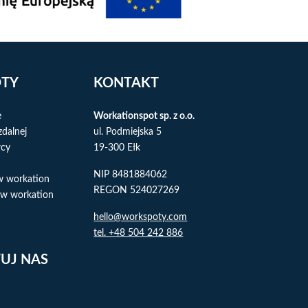
ÓTY
KONTAKT
e
Workationspot sp. z o.o.
zdalnej
ul. Podmiejska 5
wcy
19-300 Ełk
NIP 8481884062
w workation
REGON 524027269
w workation
hello@workspoty.com
tel. +48 504 242 886
UJ NAS