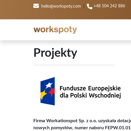
|
+48 504 242 886
hello@workspoty.com
Projekty
Firma Workationspot Sp. z o.o. uzyskała dotac
nowych pomysłów, numer naboru FEPW.01.01-IP