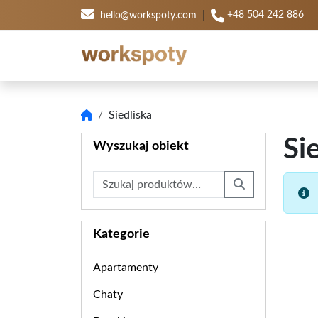
|
+48 504 242 886
hello@workspoty.com
Siedliska
Si
Wyszukaj obiekt
Szukaj:
Search
Kategorie
Apartamenty
Chaty