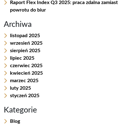
b
l
e
e
e
Raport Flex Index Q3 2025: praca zdalna zamiast
powrotu do biur
o
d
n
o
I
g
Archiwa
k
n
e
listopad 2025
r
wrzesień 2025
sierpień 2025
lipiec 2025
czerwiec 2025
kwiecień 2025
marzec 2025
luty 2025
styczeń 2025
Kategorie
Blog