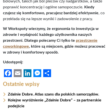
bólowych, takich jak ból pleców czy nadgarstków, a także
poprawić koncentrację i ogólne samopoczucie.
Kiedy
czujesz się komfortowo, pracujesz bardziej efektywnie
, co
przekłada się na lepsze wyniki i zadowolenie z pracy.
W Workspoty wierzymy, że ergonomia to inwestycja w
zdrowie i wydajność każdego użytkownika naszych
przestrzeni. Dlatego polecamy Ci tylko te
przestrzenie
coworkingowe
, które są miejscem, gdzie możesz pracować
w zdrowy i komfortowy sposób.
Udostępnij:
F
E
L
M
S
Ostatnie wpisy
a
m
i
e
h
Zdalnie Dobre. Atlas szans dla polskich samorządów.
c
a
n
s
a
Kolejne wyróżnienie „Zdalnie Dobre” – za partnerskie
e
i
k
s
r
podejście