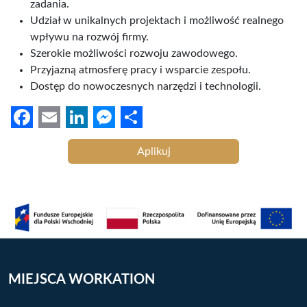
zadania.
Udział w unikalnych projektach i możliwość realnego
wpływu na rozwój firmy.
Szerokie możliwości rozwoju zawodowego.
Przyjazną atmosferę pracy i wsparcie zespołu.
Dostęp do nowoczesnych narzędzi i technologii.
F
E
L
M
S
Aplikuj
a
m
i
e
h
c
a
n
s
a
e
i
k
s
r
b
l
e
e
e
o
d
n
o
I
g
MIEJSCA WORKATION
k
n
e