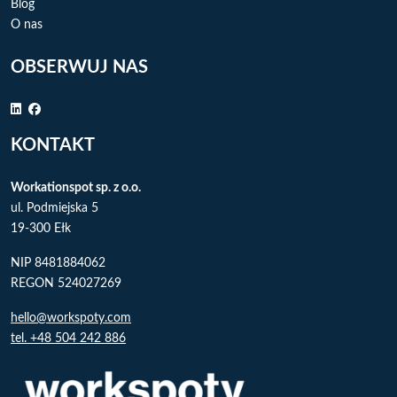
Blog
O nas
OBSERWUJ NAS
KONTAKT
Workationspot sp. z o.o.
ul. Podmiejska 5
19-300 Ełk
NIP 8481884062
REGON 524027269
hello@workspoty.com
tel. +48 504 242 886