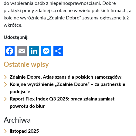
do wspierania osób z niepełnosprawnościami. Dobre
praktyki pracy zdalnej są obecne w wielu polskich firmach, a
kolejne wyróżnienia „Zdalnie Dobre” zostaną ogłoszone już
wkrótce.
Udostępnij:
F
E
L
M
S
Ostatnie wpisy
a
m
i
e
h
Zdalnie Dobre. Atlas szans dla polskich samorządów.
c
a
n
s
a
Kolejne wyróżnienie „Zdalnie Dobre” – za partnerskie
e
i
k
s
r
podejście
b
l
e
e
e
Raport Flex Index Q3 2025: praca zdalna zamiast
powrotu do biur
o
d
n
o
I
g
Archiwa
k
n
e
listopad 2025