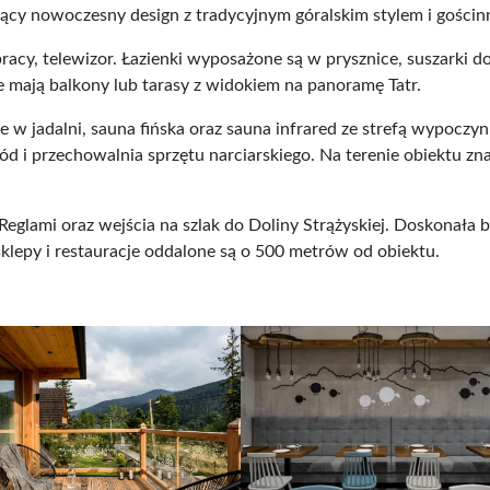
cy nowoczesny design z tradycyjnym góralskim stylem i gościn
pracy, telewizor. Łazienki wyposażone są w prysznice, suszarki d
mają balkony lub tarasy z widokiem na panoramę Tatr.
w jadalni, sauna fińska oraz sauna infrared ze strefą wypoczy
d i przechowalnia sprzętu narciarskiego. Na terenie obiektu zn
eglami oraz wejścia na szlak do Doliny Strążyskiej. Doskonała 
sklepy i restauracje oddalone są o 500 metrów od obiektu.