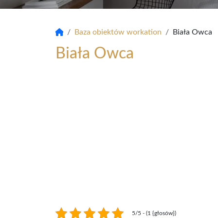
Baza obiektów workation
Biała Owca
Biała Owca
5/5 - (1 {głosów})