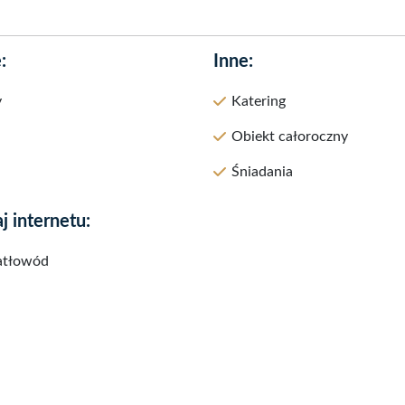
:
Inne:
y
Katering
Obiekt całoroczny
Śniadania
j internetu:
atłowód