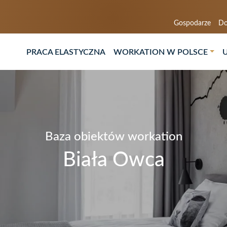
Gospodarze
Do
PRACA ELASTYCZNA
WORKATION W POLSCE
Baza obiektów workation
Biała Owca