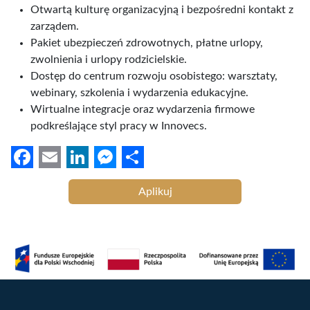
Otwartą kulturę organizacyjną i bezpośredni kontakt z
zarządem.
Pakiet ubezpieczeń zdrowotnych, płatne urlopy,
zwolnienia i urlopy rodzicielskie.
Dostęp do centrum rozwoju osobistego: warsztaty,
webinary, szkolenia i wydarzenia edukacyjne.
Wirtualne integracje oraz wydarzenia firmowe
podkreślające styl pracy w Innovecs.
F
E
L
M
S
Aplikuj
a
m
i
e
h
c
a
n
s
a
e
i
k
s
r
b
l
e
e
e
o
d
n