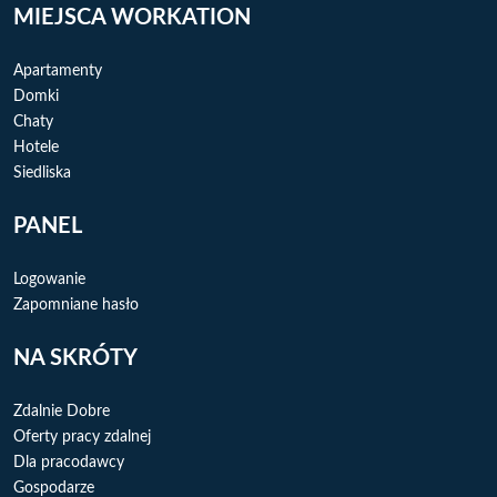
o
I
g
MIEJSCA WORKATION
k
n
e
r
Apartamenty
Domki
Chaty
Hotele
Siedliska
PANEL
Logowanie
Zapomniane hasło
NA SKRÓTY
Zdalnie Dobre
Oferty pracy zdalnej
Dla pracodawcy
Gospodarze