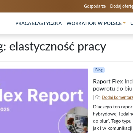
Gospodarze
Dodaj ofert
PRACA ELASTYCZNA
WORKATION W POLSCE
g:
elastyczność pracy
Blog
Raport Flex In
powrotu do biu
2
n
|
Dodaj komentar
0
a
Dlaczego ten rapor
2
p
hybrydowej i zdaln
5
i
do biur”. Tego typ
-
s
jak i w komunikacji
0
a