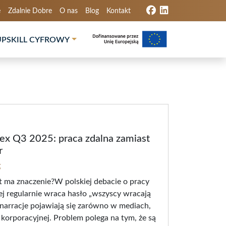
ę
Zdalnie Dobre
O nas
Blog
Kontakt
UPSKILL CYFROWY
dex Q3 2025: praca zdalna zamiast
r
z
t ma znaczenie?W polskiej debacie o pracy
ej regularnie wraca hasło „wszyscy wracają
u narracje pojawiają się zarówno w mediach,
 korporacyjnej. Problem polega na tym, że są