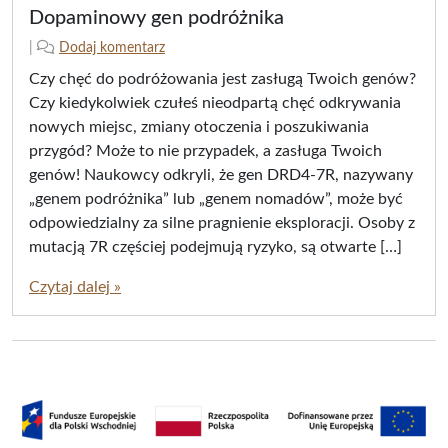
Dopaminowy gen podróżnika
2
n
|
Dodaj komentarz
0
a
Czy chęć do podróżowania jest zasługą Twoich genów?
2
p
Czy kiedykolwiek czułeś nieodpartą chęć odkrywania
5
i
nowych miejsc, zmiany otoczenia i poszukiwania
-
s
przygód? Może to nie przypadek, a zasługa Twoich
0
a
2
ł
genów! Naukowcy odkryli, że gen DRD4-7R, nazywany
-
(
„genem podróżnika” lub „genem nomadów”, może być
2
a
odpowiedzialny za silne pragnienie eksploracji. Osoby z
6
)
mutacją 7R częściej podejmują ryzyko, są otwarte […]
/
j
2
u
Czytaj dalej »
0
s
2
t
5
y
-
n
0
a
2
-
2