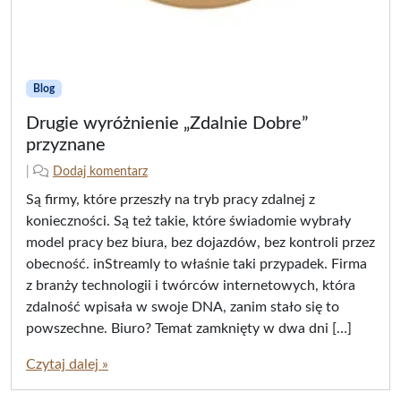
Blog
Drugie wyróżnienie „Zdalnie Dobre”
przyznane
2
n
|
Dodaj komentarz
0
a
Są firmy, które przeszły na tryb pracy zdalnej z
2
p
konieczności. Są też takie, które świadomie wybrały
5
i
model pracy bez biura, bez dojazdów, bez kontroli przez
-
s
obecność. inStreamly to właśnie taki przypadek. Firma
0
a
8
ł
z branży technologii i twórców internetowych, która
-
(
zdalność wpisała w swoje DNA, zanim stało się to
0
a
powszechne. Biuro? Temat zamknięty w dwa dni […]
6
)
/
j
Czytaj dalej »
2
u
0
s