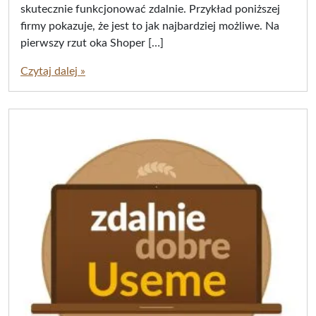
-
(
skutecznie funkcjonować zdalnie. Przykład poniższej
1
a
firmy pokazuje, że jest to jak najbardziej możliwe. Na
1
)
pierwszy rzut oka Shoper […]
/
j
2
u
Czytaj dalej »
0
s
2
t
5
y
-
n
0
a
9
-
1
1