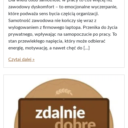
2
p
zawodowy dyskomfort – to emocjonalne wyczerpanie,
5
i
które podważa sens bycia częścią organizacji.
-
s
Samotność zawodowa nie kończy się wraz z
0
a
7
ł
wylogowaniem z firmowego laptopa. Przenika do życia
-
(
prywatnego, wpływając na samopoczucie po pracy. To
2
a
stan przewlekłego napięcia, który może odbierać
5
)
energię, motywację, a nawet chęć do […]
/
j
2
u
Czytaj dalej »
0
s
2
t
5
y
-
n
0
a
7
-
2
5