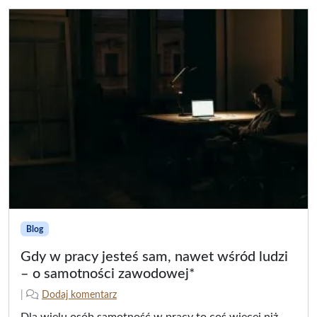
2
t
5
y
-
n
0
a
8
-
2
1
Blog
Gdy w pracy jesteś sam, nawet wśród ludzi
– o samotności zawodowej*
2
n
|
Dodaj komentarz
0
a
Dla wielu osób samotność w pracy to coś więcej niż