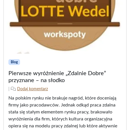
Blog
Pierwsze wyróżnienie „Zdalnie Dobre”
przyznane – na słodko
2
n
|
Dodaj komentarz
0
a
Na polskim rynku nie brakuje nagród, które doceniają
2
p
firmy jako pracodawców. Jednak odkąd praca zdalna
5
i
stała się stałym elementem rynku pracy, brakowało
-
s
wyróżnienia dla firm, których kultura organizacyjna
0
a
7
ł
opiera się na modelu pracy zdalnej lub które aktywnie