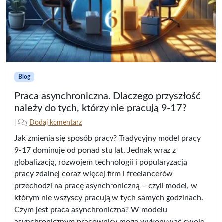
Blog
Praca asynchroniczna. Dlaczego przyszłość
należy do tych, którzy nie pracują 9-17?
2
n
|
Dodaj komentarz
0
a
Jak zmienia się sposób pracy? Tradycyjny model pracy
2
p
9-17 dominuje od ponad stu lat. Jednak wraz z
5
i
globalizacją, rozwojem technologii i popularyzacją
-
s
pracy zdalnej coraz więcej firm i freelancerów
0
a
3
ł
przechodzi na pracę asynchroniczną – czyli model, w
-
(
którym nie wszyscy pracują w tych samych godzinach.
2
a
Czym jest praca asynchroniczna? W modelu
5
)
asynchronicznym pracownicy mogą wykonywać swoje