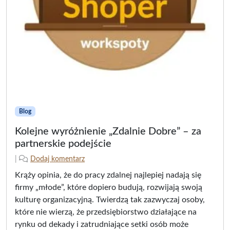
Blog
Kolejne wyróżnienie „Zdalnie Dobre” – za
partnerskie podejście
2
n
|
Dodaj komentarz
0
a
Krąży opinia, że do pracy zdalnej najlepiej nadają się
2
p
firmy „młode”, które dopiero budują, rozwijają swoją
5
i
kulturę organizacyjną. Twierdzą tak zazwyczaj osoby,
-
s
które nie wierzą, że przedsiębiorstwo działające na
0
a
9
ł
rynku od dekady i zatrudniające setki osób może