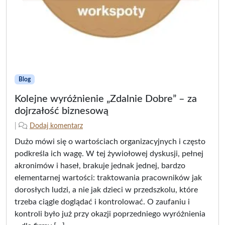
Blog
Kolejne wyróżnienie „Zdalnie Dobre” – za
dojrzałość biznesową
2
n
|
Dodaj komentarz
0
a
Dużo mówi się o wartościach organizacyjnych i często
2
p
podkreśla ich wagę. W tej żywiołowej dyskusji, pełnej
5
i
akronimów i haseł, brakuje jednak jednej, bardzo
-
s
elementarnej wartości: traktowania pracowników jak
0
a
8
ł
dorosłych ludzi, a nie jak dzieci w przedszkolu, które
-
(
trzeba ciągle doglądać i kontrolować. O zaufaniu i
2
a
kontroli było już przy okazji poprzedniego wyróżnienia
1
)